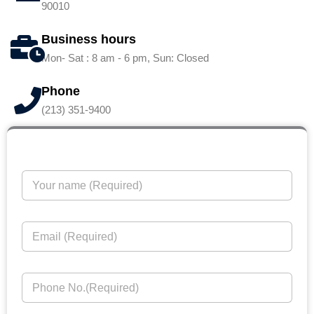
90010
Business hours
Mon- Sat : 8 am - 6 pm, Sun: Closed
Phone
(213) 351-9400
Y
o
u
r
E
n
m
a
a
m
i
e
P
l
*
h
*
o